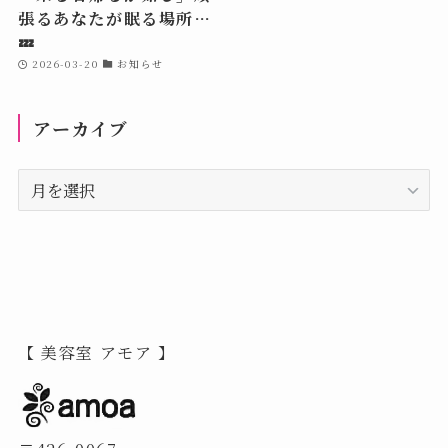
張るあなたが眠る場所…
💤
2026-03-20
お知らせ
アーカイブ
ア
ー
カ
イ
ブ
【 美容室 アモア 】