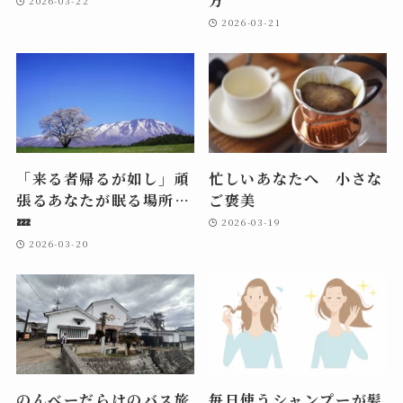
方
2026-03-22
2026-03-21
「来る者帰るが如し」頑
忙しいあなたへ 小さな
張るあなたが眠る場所…
ご褒美
💤
2026-03-19
2026-03-20
のんべーだらけのバス旅
毎日使うシャンプーが髪