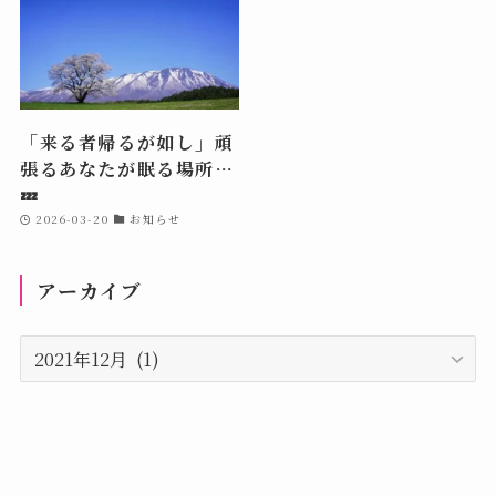
「来る者帰るが如し」頑
張るあなたが眠る場所…
💤
2026-03-20
お知らせ
アーカイブ
ア
ー
カ
イ
ブ