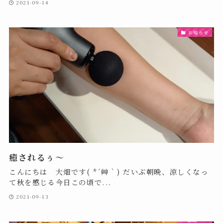
2021-09-14
お知らせ
癒されるぅ～
こんにちは 大畑です( *´艸｀) だいぶ朝晩、涼しくなっ
て秋を感じる今日この頃で...
2021-09-13