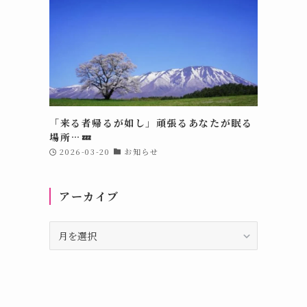
「来る者帰るが如し」頑張るあなたが眠る
場所…💤
2026-03-20
お知らせ
アーカイブ
ア
ー
カ
イ
ブ