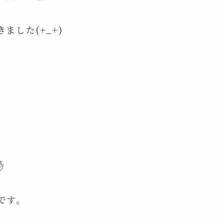
した(+_+)
✋
です。