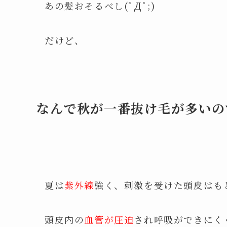
あの髪おそるべし(ﾟДﾟ;)
だけど、
なんで秋が一番抜け毛が多いの
夏は
紫外線
強く、刺激を受けた頭皮はも
頭皮内の
血管が圧迫
され呼吸ができにく