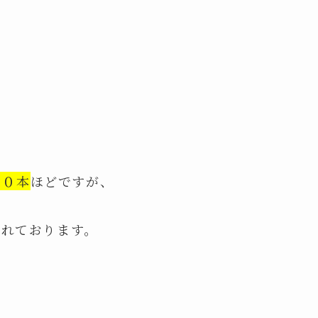
８０本
ほどですが、
われております。