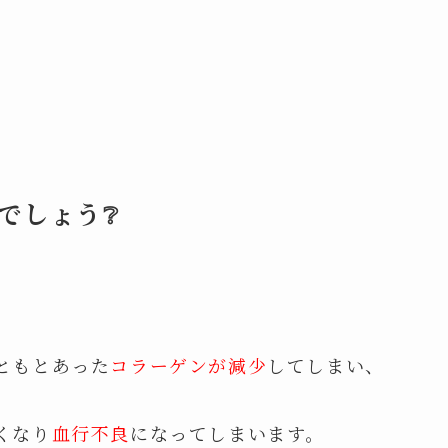
でしょう❔
ともとあった
コラーゲンが減少
してしまい、
くなり
血行不良
になってしまいます。