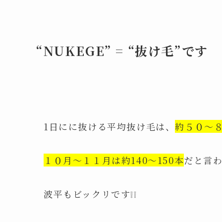
“NUKEGE” = “抜け毛”です
1日にに抜ける平均抜け毛は、
約５０～
１０月～１１月は約140～150本
だと言
波平もビックリです❕❕