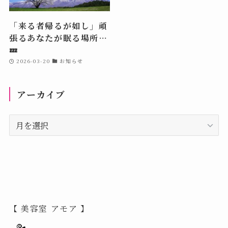
「来る者帰るが如し」頑
張るあなたが眠る場所…
💤
2026-03-20
お知らせ
アーカイブ
ア
ー
カ
イ
ブ
【 美容室 アモア 】