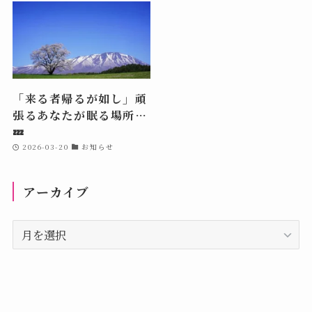
「来る者帰るが如し」頑
張るあなたが眠る場所…
💤
2026-03-20
お知らせ
アーカイブ
ア
ー
カ
イ
ブ