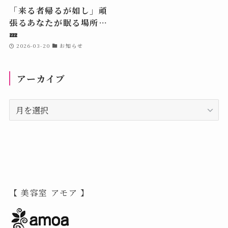
「来る者帰るが如し」頑
張るあなたが眠る場所…
💤
2026-03-20
お知らせ
アーカイブ
ア
ー
カ
イ
ブ
【 美容室 アモア 】