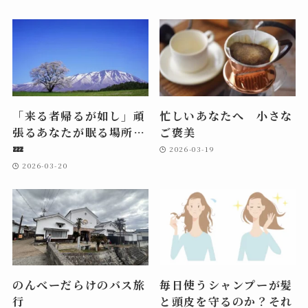
「来る者帰るが如し」頑
忙しいあなたへ 小さな
張るあなたが眠る場所…
ご褒美
💤
2026-03-19
2026-03-20
のんべーだらけのバス旅
毎日使うシャンプーが髪
行
と頭皮を守るのか？それ