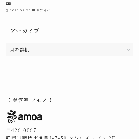
💤
2026-03-20
お知らせ
アーカイブ
ア
ー
カ
イ
ブ
【 美容室 アモア 】
〒426-0067
静岡県藤枝市前島1-7-50 タシロイレブン 2F