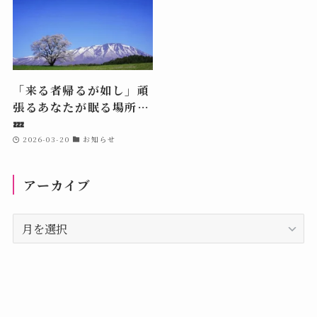
「来る者帰るが如し」頑
張るあなたが眠る場所…
💤
2026-03-20
お知らせ
アーカイブ
ア
ー
カ
イ
ブ