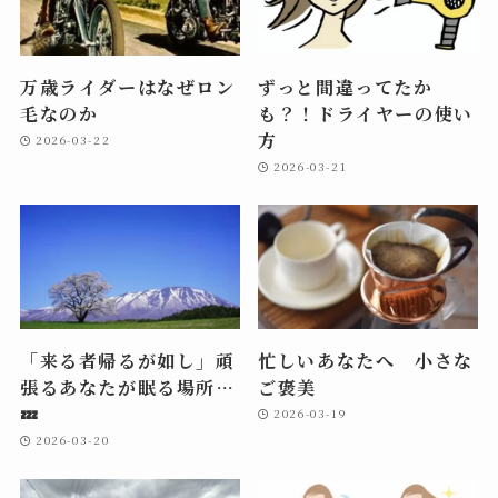
万歳ライダーはなぜロン
ずっと間違ってたか
毛なのか
も？！ドライヤーの使い
方
2026-03-22
2026-03-21
「来る者帰るが如し」頑
忙しいあなたへ 小さな
張るあなたが眠る場所…
ご褒美
💤
2026-03-19
2026-03-20