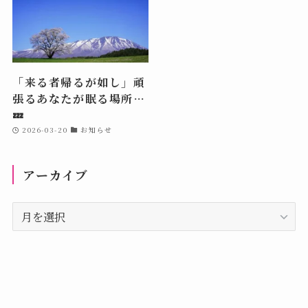
「来る者帰るが如し」頑
張るあなたが眠る場所…
💤
2026-03-20
お知らせ
アーカイブ
ア
ー
カ
イ
ブ